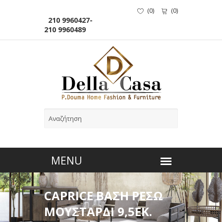
(
0
)
(
0
)
210 9960427-
210 9960489
CAPRICE ΒΑΣΗ ΡΕΣΩ
ΜΟΥΣΤΑΡΔΙ 9,5ΕΚ.