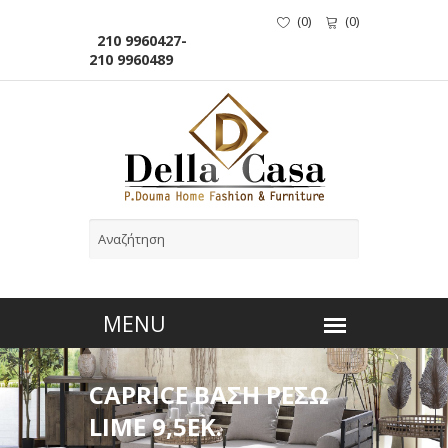
(
0
)
(
0
)
210 9960427-
210 9960489
CAPRICE ΒΑΣΗ ΡΕΣΩ
LIME 9,5ΕΚ.