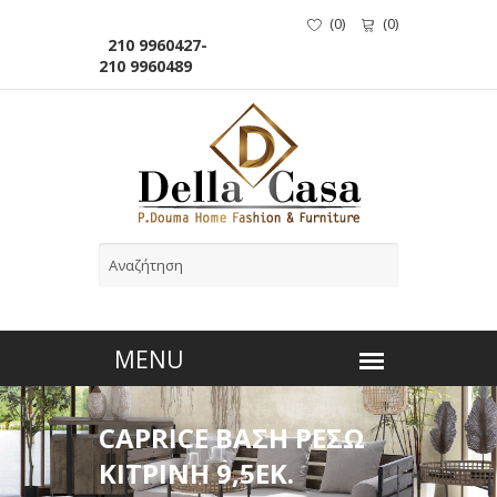
(
0
)
(
0
)
210 9960427-
210 9960489
CAPRICE ΒΑΣΗ ΡΕΣΩ
ΚΙΤΡΙΝΗ 9,5ΕΚ.