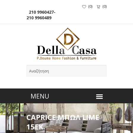
(
0
)
(
0
)
210 9960427-
210 9960489
CAPRICE ΜΠΩΛ LIME
15ΕΚ.