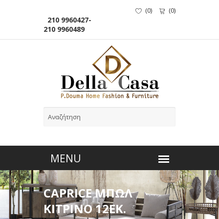
(
0
)
(
0
)
210 9960427-
210 9960489
CAPRICE ΜΠΩΛ
ΚΙΤΡΙΝΟ 12ΕΚ.