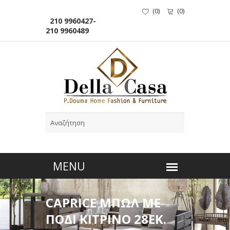
(
0
)
(
0
)
210 9960427-
210 9960489
CAPRICE ΜΠΩΛ ΜΕ
ΠΟΔΙ ΚΙΤΡΙΝΟ 28ΕΚ.