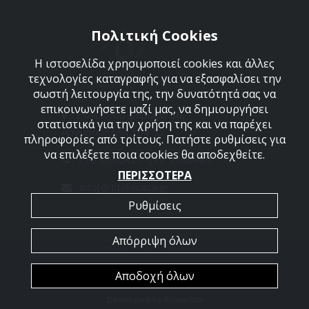
Πολιτική Cookies
Η ιστοσελίδα χρησιμοποιεί cookies και άλλες
τεχνολογίες καταγραφής για να εξασφαλίσει την
σωστή λειτουργία της, την δυνατότητά σας να
επικοινωνήσετε μαζί μας, να δημιουργήσει
Στεφάνου Σαράφη 36,
στατιστικά για την χρήση της και να παρέχει
Αργυρούπολη 164 52
πληροφορίες από τρίτους. Πατήστε ρυθμίσεις για
να επιλέξετε ποια cookies θα αποδεχθείτε.
210 9960427-210 9960489
ΠΕΡΙΣΣΟΤΕΡΑ
info[@]dellacasa.gr
Ρυθμίσεις
Απόρριψη όλων
2026 @ All Rights Reserved - Dellacasa
Αποδοχή όλων
Developed by
PowerSite