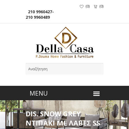
(
0
)
(
0
)
210 9960427-
210 9960489
DIS. SNOW GREY
ΝΤΙΠΑΚΙ ΜΕ ΛΑΒΕΣ SS