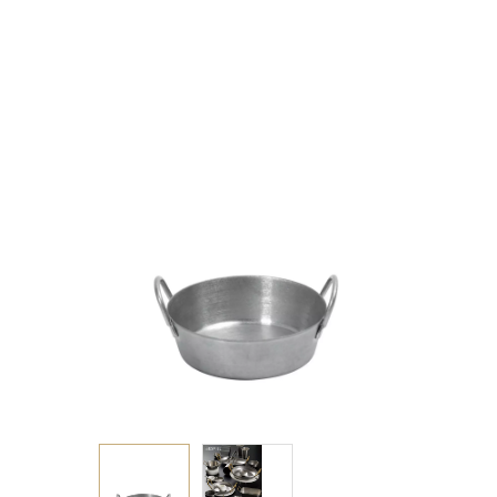
18/10 8,2Χ8,2Χ2,7ΕΚ