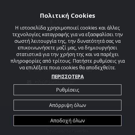
Πολιτική Cookies
Η ιστοσελίδα χρησιμοποιεί cookies και άλλες
τεχνολογίες καταγραφής για να εξασφαλίσει την
σωστή λειτουργία της, την δυνατότητά σας να
επικοινωνήσετε μαζί μας, να δημιουργήσει
Στεφάνου Σαράφη 36,
στατιστικά για την χρήση της και να παρέχει
Αργυρούπολη 164 52
πληροφορίες από τρίτους. Πατήστε ρυθμίσεις για
να επιλέξετε ποια cookies θα αποδεχθείτε.
210 9960427-210 9960489
ΠΕΡΙΣΣΟΤΕΡΑ
info[@]dellacasa.gr
Ρυθμίσεις
Απόρριψη όλων
2026 @ All Rights Reserved - Dellacasa
Αποδοχή όλων
Developed by
PowerSite