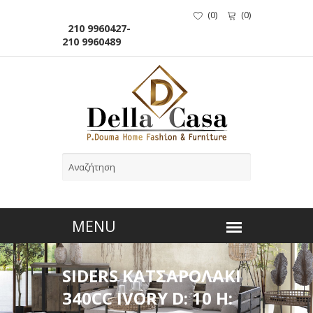
(
0
)
(
0
)
210 9960427-
210 9960489
SIDERS ΚΑΤΣΑΡΟΛΑΚΙ
340CC IVORY D: 10 H: