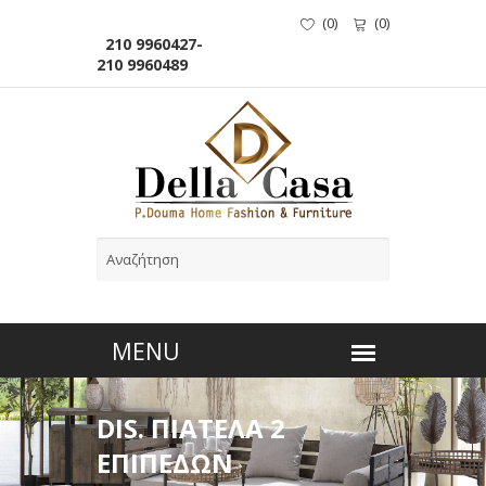
(
0
)
(
0
)
210 9960427-
210 9960489
DIS. ΠΙΑΤΕΛΑ 2
ΕΠΙΠΕΔΩΝ