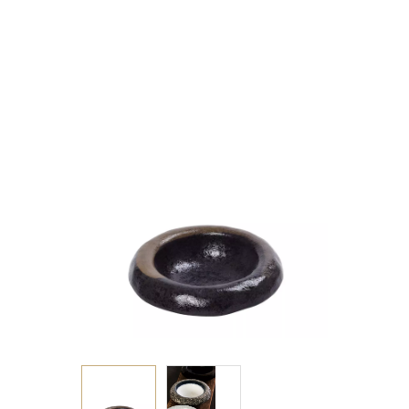
15,8Χ4,8ΕΚ