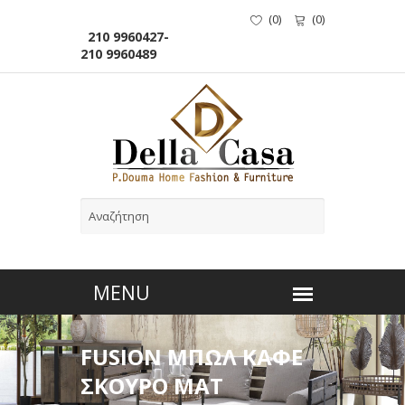
(
0
)
(
0
)
210 9960427-
210 9960489
FUSION ΜΠΩΛ ΚΑΦΕ
ΣΚΟΥΡΟ ΜΑΤ