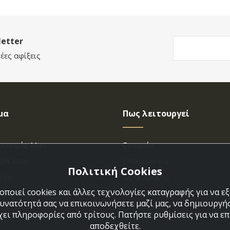
etter
έες αφίξεις
μα
Πως λειτουργεί
ριασμός Μου
Εταιρεία
άθι Μου
Επικοινωνια
Πολιτική Cookies
ένα
Όροι Χρήσης
ποιεί cookies και άλλες τεχνολογίες καταγραφής για να 
η Παραγγελίας
Πολιτική Cookies
δυνατότητά σας να επικοινωνήσετε μαζί μας, να δημιουργήσ
χει πληροφορίες από τρίτους. Πατήστε ρυθμίσεις για να επι
αποδεχθείτε.