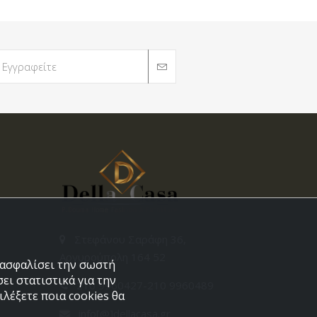
Στεφάνου Σαράφη 36,
Αργυρούπολη 164 52
εξασφαλίσει την σωστή
ει στατιστικά για την
210 9960427-210 9960489
λέξετε ποια cookies θα
info[@]dellacasa.gr