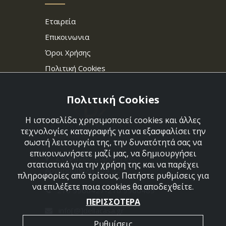
Εταιρεία
Επικοινωνια
Όροι Χρήσης
Πολιτική Cookies
Πολιτική Cookies
Η ιστοσελίδα χρησιμοποιεί cookies και άλλες
τεχνολογίες καταγραφής για να εξασφαλίσει την
σωστή λειτουργία της, την δυνατότητά σας να
επικοινωνήσετε μαζί μας, να δημιουργήσει
Στεφάνου Σαράφη 36,
στατιστικά για την χρήση της και να παρέχει
Αργυρούπολη 164 52
πληροφορίες από τρίτους. Πατήστε ρυθμίσεις για
να επιλέξετε ποια cookies θα αποδεχθείτε.
210 9960427-210 9960489
ΠΕΡΙΣΣΟΤΕΡΑ
info[@]dellacasa.gr
Ρυθμίσεις