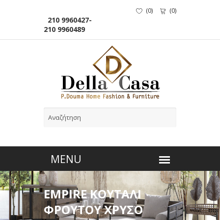
(
0
)
(
0
)
210 9960427-
210 9960489
EMPIRE ΚΟΥΤΑΛΙ
ΦΡΟΥΤΟΥ ΧΡΥΣΟ