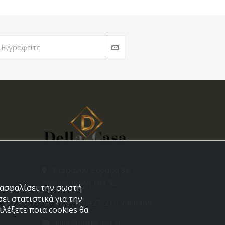
Στεφάνου Σαράφη 36,
Αργυρούπολη 164 52
εξασφαλίσει την σωστή
ει στατιστικά για την
210 9960427-210 9960489
λέξετε ποια cookies θα
info[@]dellacasa.gr