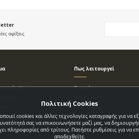
etter
έες αφίξεις
μα
Πως λειτουργεί
ριασμός Μου
Εταιρεία
άθι Μου
Επικοινωνια
Πολιτική Cookies
ένα
Όροι Χρήσης
ποιεί cookies και άλλες τεχνολογίες καταγραφής για να 
η Παραγγελίας
Πολιτική Cookies
δυνατότητά σας να επικοινωνήσετε μαζί μας, να δημιουργήσ
χει πληροφορίες από τρίτους. Πατήστε ρυθμίσεις για να επι
αποδεχθείτε.