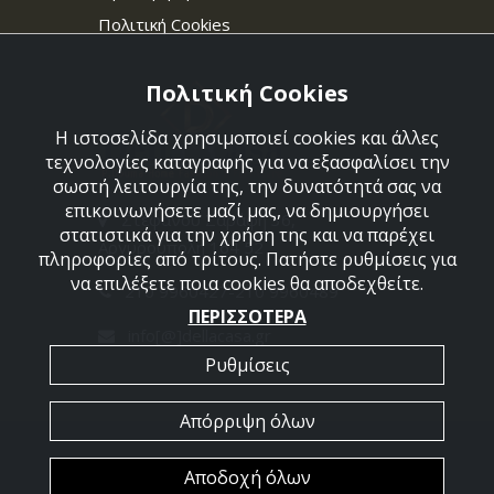
Πολιτική Cookies
Πολιτική Cookies
Η ιστοσελίδα χρησιμοποιεί cookies και άλλες
τεχνολογίες καταγραφής για να εξασφαλίσει την
σωστή λειτουργία της, την δυνατότητά σας να
επικοινωνήσετε μαζί μας, να δημιουργήσει
Στεφάνου Σαράφη 36,
στατιστικά για την χρήση της και να παρέχει
Αργυρούπολη 164 52
πληροφορίες από τρίτους. Πατήστε ρυθμίσεις για
να επιλέξετε ποια cookies θα αποδεχθείτε.
210 9960427-210 9960489
ΠΕΡΙΣΣΟΤΕΡΑ
info[@]dellacasa.gr
Ρυθμίσεις
Απόρριψη όλων
2026 @ All Rights Reserved - Dellacasa
Αποδοχή όλων