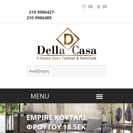
(
0
)
(
0
)
210 9960427-
210 9960489
EMPIRE ΚΟΥΤΑΛΙ
ΦΡΟΥΤΟΥ 18.5ΕΚ