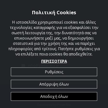
Πολιτική Cookies
Η ιστοσελίδα χρησιμοποιεί cookies και άλλες
τεχνολογίες καταγραφής για να εξασφαλίσει την
σωστή λειτουργία της, την δυνατότητά σας να
επικοινωνήσετε μαζί μας, να δημιουργήσει
Στεφάνου Σαράφη 36,
στατιστικά για την χρήση της και να παρέχει
Αργυρούπολη 164 52
πληροφορίες από τρίτους. Πατήστε ρυθμίσεις για
να επιλέξετε ποια cookies θα αποδεχθείτε.
210 9960427-210 9960489
ΠΕΡΙΣΣΟΤΕΡΑ
info[@]dellacasa.gr
Ρυθμίσεις
Απόρριψη όλων
2026 @ All Rights Reserved - Dellacasa
Αποδοχή όλων
Developed by
PowerSite