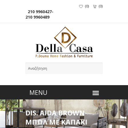
(
0
)
(
0
)
210 9960427-
210 9960489
DIS. AIDA BROWN
ΜΠΩΛ ΜΕ ΚΑΠΑΚΙ