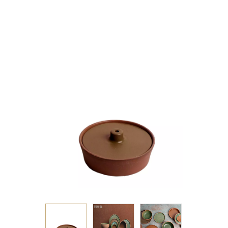
14,5Χ6ΕΚ.