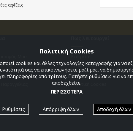
έες αφίξεις
μα
Πως λειτουργεί
Πολιτική Cookies
ριασμός Μου
Εταιρεία
ποιεί cookies και άλλες τεχνολογίες καταγραφής για να 
άθι Μου
Επικοινωνια
δυνατότητά σας να επικοινωνήσετε μαζί μας, να δημιουργήσ
ένα
Όροι Χρήσης
χει πληροφορίες από τρίτους. Πατήστε ρυθμίσεις για να επι
αποδεχθείτε.
η Παραγγελίας
Πολιτική Cookies
ΠΕΡΙΣΣΟΤΕΡΑ
Ρυθμίσεις
Απόρριψη όλων
Αποδοχή όλων