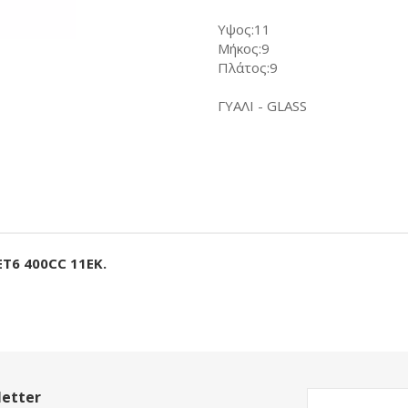
Υψος:11
Μήκος:9
Πλάτος:9
ΓΥΑΛΙ - GLASS
6 400CC 11ΕΚ.
etter