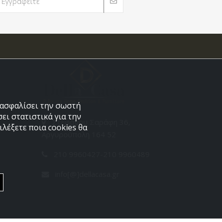
εξασφαλίσει την σωστή
ει στατιστικά για την
Στεφάνου Σαράφη 36,
λέξετε ποια cookies θα
Αργυρούπολη 164 52
210 9960427-210 9960489
info[@]dellacasa.gr