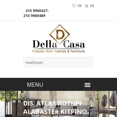
(
0
)
(
0
)
210 9960427-
210 9960489
DIS. ATLAS ΠΟΤΗΡΙ
ALABASTER ΚΙΤΡΙΝΟ