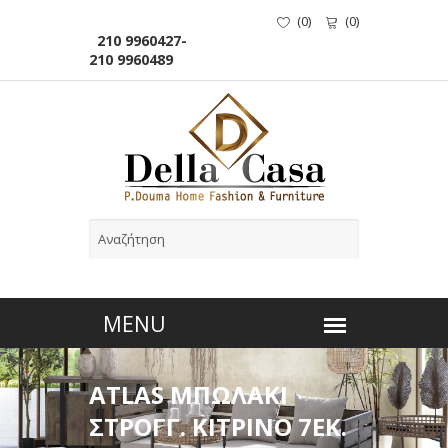
(
0
)
(
0
)
210 9960427-
210 9960489
ATLAS ΜΠΩΛΑΚΙ
ΣΤΡΟΓΓ. ΚΙΤΡΙΝΟ 7ΕΚ.