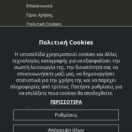
Επικοινωνια
Όροι Χρήσης
Πολιτική Cookies
Πολιτική Cookies
Η ιστοσελίδα χρησιμοποιεί cookies και άλλες
τεχνολογίες καταγραφής για να εξασφαλίσει την
σωστή λειτουργία της, την δυνατότητά σας να
επικοινωνήσετε μαζί μας, να δημιουργήσει
Στεφάνου Σαράφη 36,
στατιστικά για την χρήση της και να παρέχει
Αργυρούπολη 164 52
πληροφορίες από τρίτους. Πατήστε ρυθμίσεις για
να επιλέξετε ποια cookies θα αποδεχθείτε.
210 9960427-210 9960489
ΠΕΡΙΣΣΟΤΕΡΑ
info[@]dellacasa.gr
Ρυθμίσεις
Απόρριψη όλων