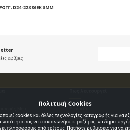
ΡΟΓΓ. D24-22X36EK 5ΜΜ
etter
έες αφίξεις
μα
Πως λειτουργεί
Πολιτική Cookies
ριασμός Μου
Εταιρεία
ποιεί cookies και άλλες τεχνολογίες καταγραφής για να 
άθι Μου
Επικοινωνια
δυνατότητά σας να επικοινωνήσετε μαζί μας, να δημιουργήσ
ένα
Όροι Χρήσης
χει πληροφορίες από τρίτους. Πατήστε ρυθμίσεις για να επι