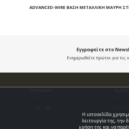
ADVANCED-WIRE ΒΑΣΗ ΜΕΤΑΛΛΙΚΗ ΜΑΥΡΗ ΣΤ
Εγγραφείτε στο Newsl
Ενημερωθείτε πρώτοι για τις ν
Dellacasa
Χρήσι
Ο Λογα
Η ιστοσελίδα χρησιμο
Το Καλ
λειτουργία της, την 
Αγαπημ
χρήση της και να παρέ