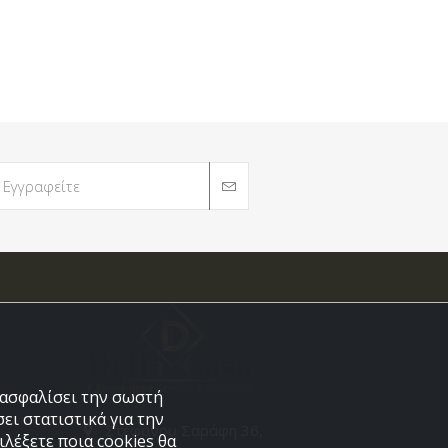
εξασφαλίσει την σωστή
ει στατιστικά για την
Στεφάνου Σαράφη 36,
λέξετε ποια cookies θα