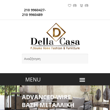
(
0
)
(
0
)
210 9960427-
210 9960489
ADVANCED-WIRE
ΒΑΣΗ ΜΕΤΑΛΛΙΚΗ