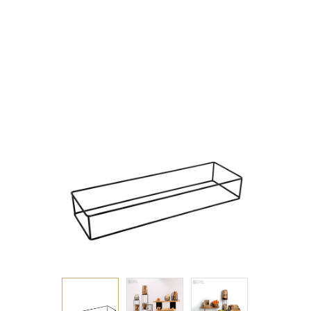
ΜΑΥΡΗ GN2/4
53Χ16,2Χ8EK 5ΜΜ