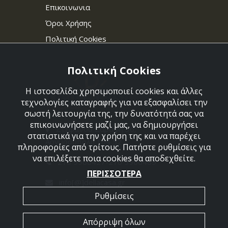
Επικοινωνια
Όροι Χρήσης
Πολιτική Cookies
Πολιτική Cookies
Η ιστοσελίδα χρησιμοποιεί cookies και άλλες
τεχνολογίες καταγραφής για να εξασφαλίσει την
σωστή λειτουργία της, την δυνατότητά σας να
επικοινωνήσετε μαζί μας, να δημιουργήσει
Στεφάνου Σαράφη 36,
στατιστικά για την χρήση της και να παρέχει
Αργυρούπολη 164 52
πληροφορίες από τρίτους. Πατήστε ρυθμίσεις για
να επιλέξετε ποια cookies θα αποδεχθείτε.
210 9960427-210 9960489
ΠΕΡΙΣΣΟΤΕΡΑ
info[@]dellacasa.gr
Ρυθμίσεις
Απόρριψη όλων