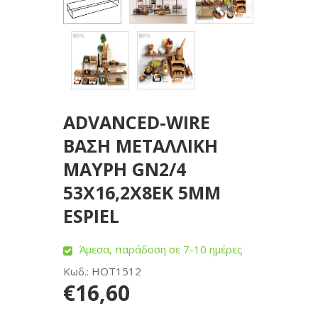
ADVANCED-WIRE
ΒΑΣΗ ΜΕΤΑΛΛΙΚΗ
ΜΑΥΡΗ GN2/4
53Χ16,2Χ8EK 5ΜΜ
ESPIEL
Άμεσα, παράδοση σε 7-10 ημέρες
Κωδ.: HOT1512
€16,60