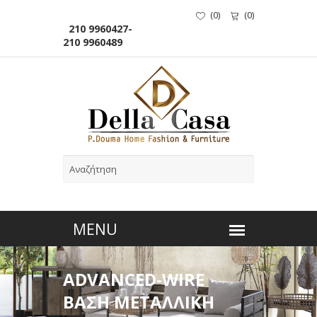
(
0
)
(
0
)
210 9960427-
210 9960489
ADVANCED-WIRE
ΒΑΣΗ ΜΕΤΑΛΛΙΚΗ