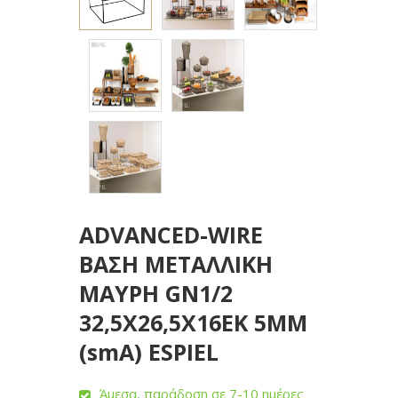
ADVANCED-WIRE
ΒΑΣΗ ΜΕΤΑΛΛΙΚΗ
ΜΑΥΡΗ GN1/2
32,5Χ26,5Χ16EK 5ΜΜ
(smA) ESPIEL
Άμεσα, παράδοση σε 7-10 ημέρες