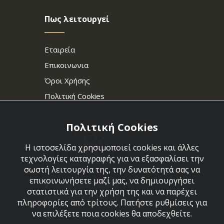
Πως λειτουργεί
Εταιρεία
Επικοινωνια
Όροι Χρήσης
Πολιτική Cookies
Πολιτική Cookies
Η ιστοσελίδα χρησιμοποιεί cookies και άλλες
τεχνολογίες καταγραφής για να εξασφαλίσει την
σωστή λειτουργία της, την δυνατότητά σας να
επικοινωνήσετε μαζί μας, να δημιουργήσει
Στεφάνου Σαράφη 36,
στατιστικά για την χρήση της και να παρέχει
Αργυρούπολη 164 52
πληροφορίες από τρίτους. Πατήστε ρυθμίσεις για
να επιλέξετε ποια cookies θα αποδεχθείτε.
210 9960427-210 9960489