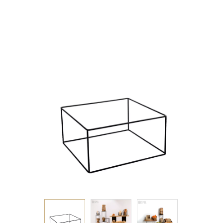
ΜΑΥΡΗ GN1/2
32,5Χ26,5Χ16EK 5ΜΜ
(smA)