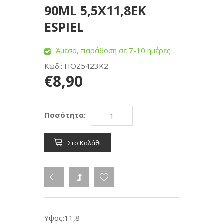
90ML 5,5Χ11,8ΕΚ
ESPIEL
Άμεσα, παράδοση σε 7-10 ημέρες
Κωδ.: HOZ5423K2
€8,90
Ποσότητα:
Στο Καλάθι
Υψος:11,8