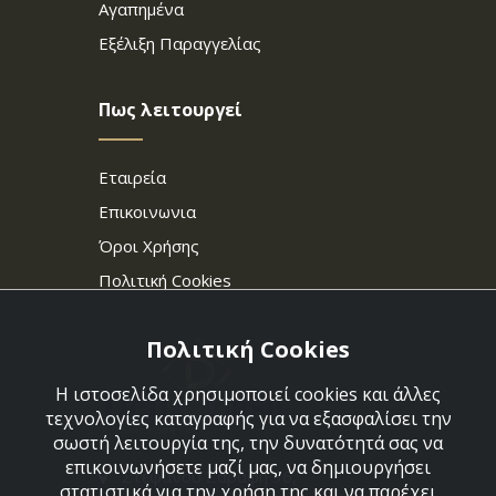
Αγαπημένα
Εξέλιξη Παραγγελίας
Πως λειτουργεί
Εταιρεία
Επικοινωνια
Όροι Χρήσης
Πολιτική Cookies
Πολιτική Cookies
Η ιστοσελίδα χρησιμοποιεί cookies και άλλες
τεχνολογίες καταγραφής για να εξασφαλίσει την
σωστή λειτουργία της, την δυνατότητά σας να
επικοινωνήσετε μαζί μας, να δημιουργήσει
Στεφάνου Σαράφη 36,
στατιστικά για την χρήση της και να παρέχει