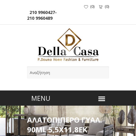
(
0
)
(
0
)
210 9960427-
210 9960489
ΑΛΑΤΟΠΙΠΕΡΟ ΓΥΑΛ.
90ML 5,5Χ11,8ΕΚ