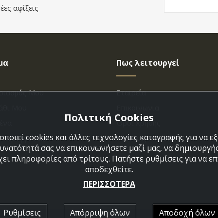
έες αφίξεις
μα
Πως λειτουργεί
ριασμός Μου
Εταιρεία
άθι Μου
Επικοινωνια
Πολιτική Cookies
ένα
Όροι Χρήσης
ποιεί cookies και άλλες τεχνολογίες καταγραφής για να 
η Παραγγελίας
Πολιτική Cookies
δυνατότητά σας να επικοινωνήσετε μαζί μας, να δημιουργήσ
χει πληροφορίες από τρίτους. Πατήστε ρυθμίσεις για να επι
αποδεχθείτε.
ΠΕΡΙΣΣΟΤΕΡΑ
Ρυθμίσεις
Απόρριψη όλων
Αποδοχή όλων