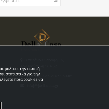
Στεφάνου Σαράφη 36,
Αργυρούπολη 164 52
εξασφαλίσει την σωστή
ει στατιστικά για την
210 9960427-210 9960489
λέξετε ποια cookies θα
info[@]dellacasa.gr