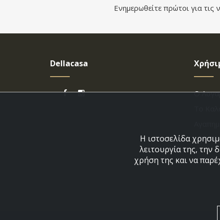
Ενημερωθείτε πρώτοι για τις ν
Dellacasa
Χρήσι
Ο Λογα
Το Καλ
Αγαπημ
Η ιστοσελίδα χρησιμο
Εξέλιξ
λειτουργία της, την 
χρήση της και να παρέ