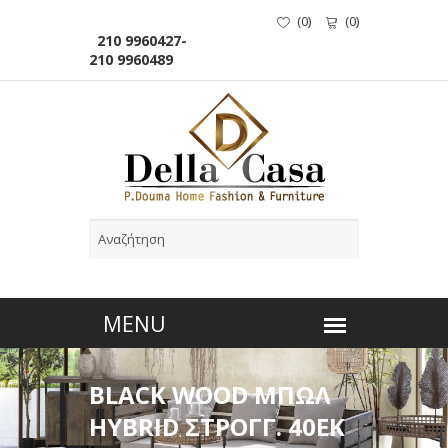
(
0
)
(
0
)
210 9960427-
210 9960489
BLACK WOOD ΜΠΩΛ
HYBRID ΣΤΡΟΓΓ. 40ΕΚ