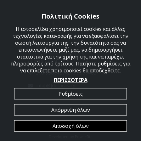
Πολιτική Cookies
Η ιστοσελίδα χρησιμοποιεί cookies και άλλες
τεχνολογίες καταγραφής για να εξασφαλίσει την
σωστή λειτουργία της, την δυνατότητά σας να
επικοινωνήσετε μαζί μας, να δημιουργήσει
Στεφάνου Σαράφη 36,
στατιστικά για την χρήση της και να παρέχει
Αργυρούπολη 164 52
πληροφορίες από τρίτους. Πατήστε ρυθμίσεις για
να επιλέξετε ποια cookies θα αποδεχθείτε.
210 9960427-210 9960489
ΠΕΡΙΣΣΟΤΕΡΑ
info[@]dellacasa.gr
Ρυθμίσεις
Απόρριψη όλων
2026 @ All Rights Reserved - Dellacasa
Αποδοχή όλων
Developed by
PowerSite