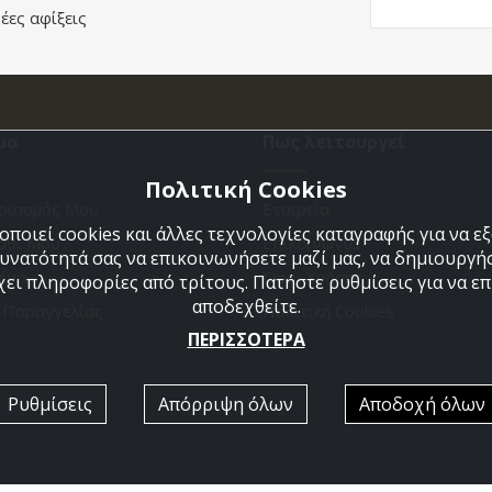
έες αφίξεις
μα
Πως λειτουργεί
Πολιτική Cookies
ριασμός Μου
Εταιρεία
ποιεί cookies και άλλες τεχνολογίες καταγραφής για να 
άθι Μου
Επικοινωνια
δυνατότητά σας να επικοινωνήσετε μαζί μας, να δημιουργήσ
ένα
Όροι Χρήσης
χει πληροφορίες από τρίτους. Πατήστε ρυθμίσεις για να επι
αποδεχθείτε.
η Παραγγελίας
Πολιτική Cookies
ΠΕΡΙΣΣΟΤΕΡΑ
Ρυθμίσεις
Απόρριψη όλων
Αποδοχή όλων