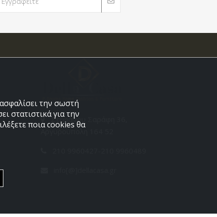
εξασφαλίσει την σωστή
ει στατιστικά για την
Στεφάνου Σαράφη 36,
λέξετε ποια cookies θα
Αργυρούπολη 164 52
210 9960427-210 9960489
info[@]dellacasa.gr