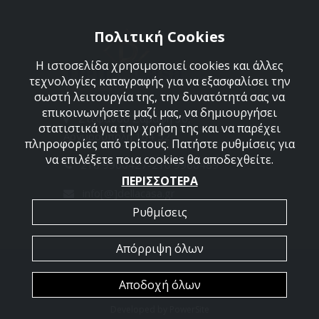
Πολιτική Cookies
Η ιστοσελίδα χρησιμοποιεί cookies και άλλες
τεχνολογίες καταγραφής για να εξασφαλίσει την
σωστή λειτουργία της, την δυνατότητά σας να
επικοινωνήσετε μαζί μας, να δημιουργήσει
Στεφάνου Σαράφη 36,
στατιστικά για την χρήση της και να παρέχει
Αργυρούπολη 164 52
πληροφορίες από τρίτους. Πατήστε ρυθμίσεις για
να επιλέξετε ποια cookies θα αποδεχθείτε.
210 9960427-210 9960489
ΠΕΡΙΣΣΟΤΕΡΑ
info[@]dellacasa.gr
Ρυθμίσεις
Απόρριψη όλων
2026 @ All Rights Reserved - Dellacasa
Αποδοχή όλων
Developed by
PowerSite