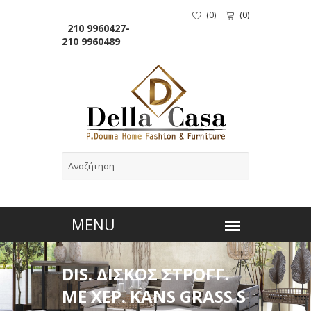
(
0
)
(
0
)
210 9960427-
210 9960489
DIS. ΔΙΣΚΟΣ ΣΤΡΟΓΓ.
ΜΕ ΧΕΡ. KANS GRASS S