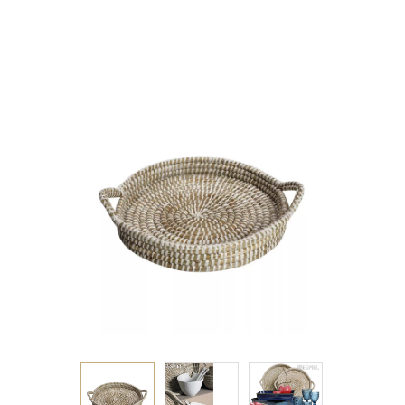
35Χ35Χ4ΕΚ.