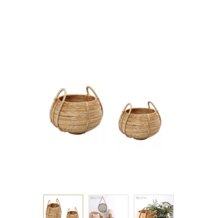
35-24ΕΚ