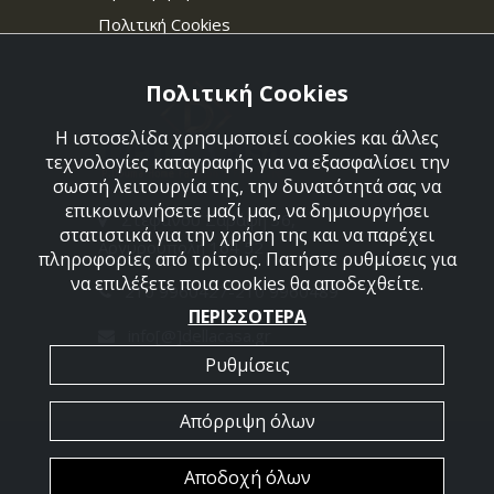
Πολιτική Cookies
Πολιτική Cookies
Η ιστοσελίδα χρησιμοποιεί cookies και άλλες
τεχνολογίες καταγραφής για να εξασφαλίσει την
σωστή λειτουργία της, την δυνατότητά σας να
επικοινωνήσετε μαζί μας, να δημιουργήσει
Στεφάνου Σαράφη 36,
στατιστικά για την χρήση της και να παρέχει
Αργυρούπολη 164 52
πληροφορίες από τρίτους. Πατήστε ρυθμίσεις για
να επιλέξετε ποια cookies θα αποδεχθείτε.
210 9960427-210 9960489
ΠΕΡΙΣΣΟΤΕΡΑ
info[@]dellacasa.gr
Ρυθμίσεις
Απόρριψη όλων
2026 @ All Rights Reserved - Dellacasa
Αποδοχή όλων