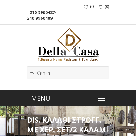
(
0
)
(
0
)
210 9960427-
210 9960489
DIS. ΚΑΛΑΘΙ ΣΤΡΟΓΓ.
ΜΕ ΧΕΡ. ΣΕΤ/2 ΚΑΛΑΜΙ