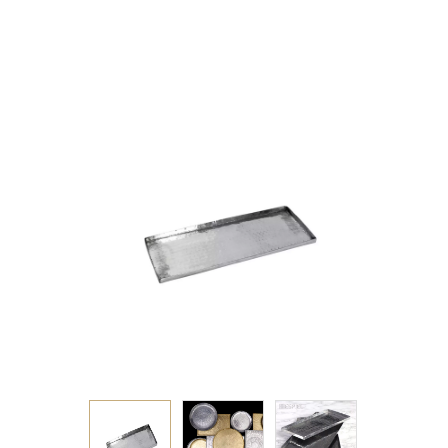
ΟΡΘΟΓ. STEP
"ΣΦΥΡΗΛΑΤΟ"
31X14EK