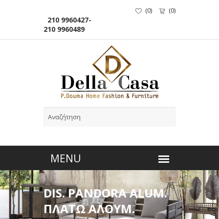
(
0
)
(
0
)
210 9960427-
210 9960489
DIS. PANDORA ALUM.
ΠΛΑΤΩ ΑΛΟΥΜ.