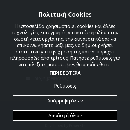
Πολιτική Cookies
Η ιστοσελίδα χρησιμοποιεί cookies και άλλες
τεχνολογίες καταγραφής για να εξασφαλίσει την
σωστή λειτουργία της, την δυνατότητά σας να
επικοινωνήσετε μαζί μας, να δημιουργήσει
Στεφάνου Σαράφη 36,
στατιστικά για την χρήση της και να παρέχει
Αργυρούπολη 164 52
πληροφορίες από τρίτους. Πατήστε ρυθμίσεις για
να επιλέξετε ποια cookies θα αποδεχθείτε.
210 9960427-210 9960489
ΠΕΡΙΣΣΟΤΕΡΑ
info[@]dellacasa.gr
Ρυθμίσεις
Απόρριψη όλων
2026 @ All Rights Reserved - Dellacasa
Αποδοχή όλων
Developed by
PowerSite