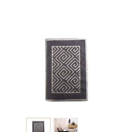
POLYESTER 140Χ200ΕΚ