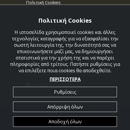
Πολιτική Cookies
Πολιτική Cookies
Η ιστοσελίδα χρησιμοποιεί cookies και άλλες
τεχνολογίες καταγραφής για να εξασφαλίσει την
σωστή λειτουργία της, την δυνατότητά σας να
επικοινωνήσετε μαζί μας, να δημιουργήσει
Στεφάνου Σαράφη 36,
στατιστικά για την χρήση της και να παρέχει
Αργυρούπολη 164 52
πληροφορίες από τρίτους. Πατήστε ρυθμίσεις για
να επιλέξετε ποια cookies θα αποδεχθείτε.
210 9960427-210 9960489
ΠΕΡΙΣΣΟΤΕΡΑ
info[@]dellacasa.gr
Ρυθμίσεις
Απόρριψη όλων
2026 @ All Rights Reserved - Dellacasa
Αποδοχή όλων