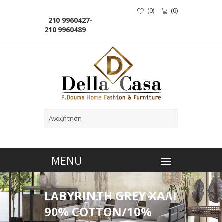
(
0
)
(
0
)
210 9960427-
210 9960489
LABYRINTH GREY ΧΑΛΙ
90% COTTON/10%