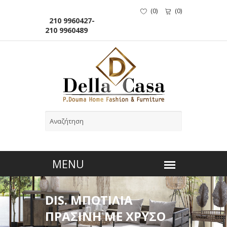
(
0
)
(
0
)
210 9960427-
210 9960489
DIS. ΜΠΟΤΙΛΙΑ
ΠΡΑΣΙΝΗ ΜΕ ΧΡΥΣΟ