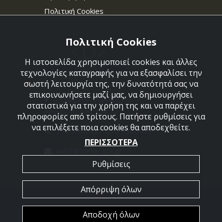
Πολιτική Cookies
Πολιτική Cookies
Η ιστοσελίδα χρησιμοποιεί cookies και άλλες
τεχνολογίες καταγραφής για να εξασφαλίσει την
σωστή λειτουργία της, την δυνατότητά σας να
επικοινωνήσετε μαζί μας, να δημιουργήσει
Στεφάνου Σαράφη 36,
στατιστικά για την χρήση της και να παρέχει
Αργυρούπολη 164 52
πληροφορίες από τρίτους. Πατήστε ρυθμίσεις για
να επιλέξετε ποια cookies θα αποδεχθείτε.
210 9960427-210 9960489
ΠΕΡΙΣΣΟΤΕΡΑ
info[@]dellacasa.gr
Ρυθμίσεις
Απόρριψη όλων
2026 @ All Rights Reserved - Dellacasa
Αποδοχή όλων