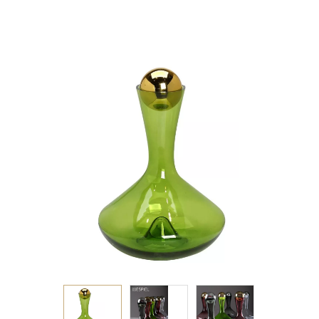
ΠΩΜΑ 1500ML
20Χ27.5ΕΚ.