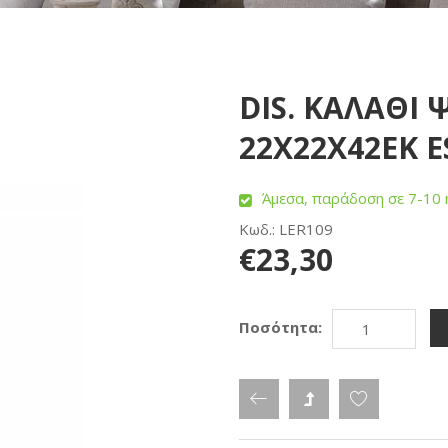
DIS. ΚΑΛΑΘΙ
22Χ22Χ42ΕΚ E
Άμεσα, παράδοση σε 7-10 
Κωδ.: LER109
€23,30
Ποσότητα: