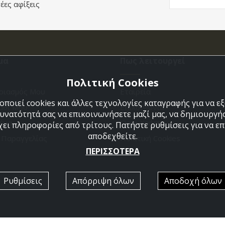
έες αφίξεις
μα
Πως λειτουργεί
Πολιτική Cookies
ριασμός Μου
Εταιρεία
ποιεί cookies και άλλες τεχνολογίες καταγραφής για να 
άθι Μου
Επικοινωνια
δυνατότητά σας να επικοινωνήσετε μαζί μας, να δημιουργήσ
ένα
Όροι Χρήσης
χει πληροφορίες από τρίτους. Πατήστε ρυθμίσεις για να επι
αποδεχθείτε.
η Παραγγελίας
Πολιτική Cookies
ΠΕΡΙΣΣΟΤΕΡΑ
Ρυθμίσεις
Απόρριψη όλων
Αποδοχή όλων