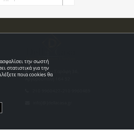
εξασφαλίσει την σωστή
ει στατιστικά για την
Στεφάνου Σαράφη 36,
λέξετε ποια cookies θα
Αργυρούπολη 164 52
210 9960427-210 9960489
info[@]dellacasa.gr