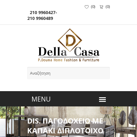
(
0
)
(
0
)
210 9960427-
210 9960489
DIS. ΠΑΓΟΔΟΧΕΙΟ ΜΕ
ΚΑΠΑΚΙ ΔΙΠΛΟΤΟΙΧΟ