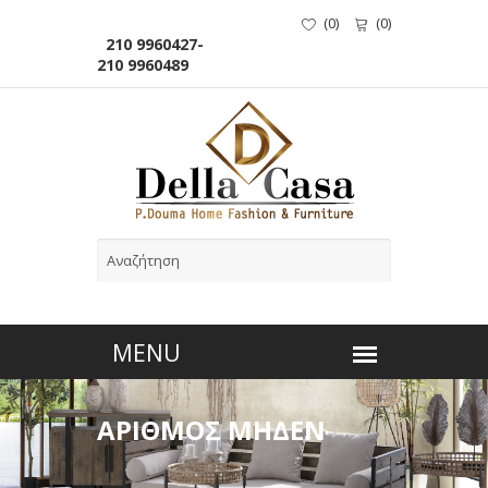
(
0
)
(
0
)
210 9960427-
210 9960489
ΑΡΙΘΜΟΣ ΜΗΔΕΝ