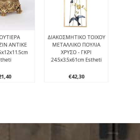
ΟΥΤΙΕΡΑ
ΔΙΑΚΟΣΜΗΤΙΚΟ ΤΟΙΧΟΥ
ΠΙΝΑ
ΖΙΝ ΑΝΤΙΚΕ
ΜΕΤΑΛΛΙΚΟ ΠΟΥΛΙΑ
ΚΑΡΑΒΙ
5x12x11.5cm
ΧΡΥΣΟ - ΓΚΡΙ
theti
24.5x3.5x61cm Estheti
21,40
€42,30