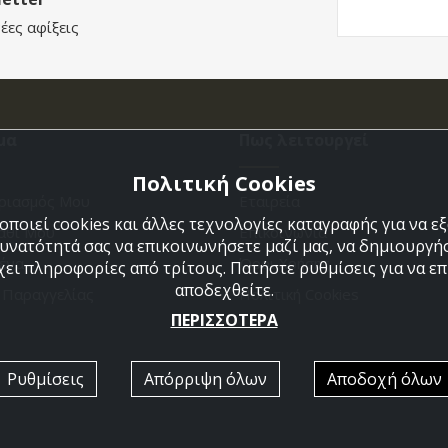
έες αφίξεις
μα
Πως λειτουργεί
Πολιτική Cookies
ριασμός Μου
Εταιρεία
ποιεί cookies και άλλες τεχνολογίες καταγραφής για να 
άθι Μου
Επικοινωνια
δυνατότητά σας να επικοινωνήσετε μαζί μας, να δημιουργήσ
ένα
Όροι Χρήσης
χει πληροφορίες από τρίτους. Πατήστε ρυθμίσεις για να επι
αποδεχθείτε.
η Παραγγελίας
Πολιτική Cookies
ΠΕΡΙΣΣΟΤΕΡΑ
Ρυθμίσεις
Απόρριψη όλων
Αποδοχή όλων