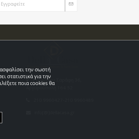
εξασφαλίσει την σωστή
ει στατιστικά για την
Στεφάνου Σαράφη 36,
λέξετε ποια cookies θα
Αργυρούπολη 164 52
210 9960427-210 9960489
info[@]dellacasa.gr