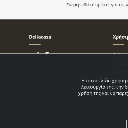
Ενημερωθείτε πρώτοι για τις ν
Dellacasa
Χρήσι
Ο Λογα
Το Καλ
Αγαπημ
Η ιστοσελίδα χρησιμο
Εξέλιξ
λειτουργία της, την 
χρήση της και να παρέ