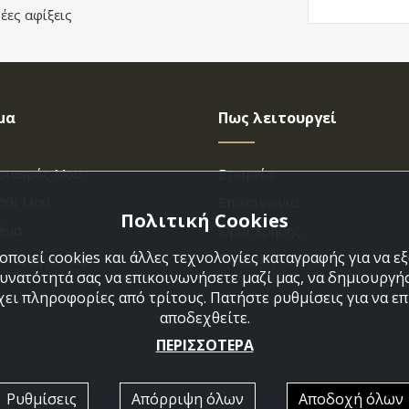
έες αφίξεις
μα
Πως λειτουργεί
ριασμός Μου
Εταιρεία
άθι Μου
Επικοινωνια
Πολιτική Cookies
ένα
Όροι Χρήσης
ποιεί cookies και άλλες τεχνολογίες καταγραφής για να 
η Παραγγελίας
Πολιτική Cookies
δυνατότητά σας να επικοινωνήσετε μαζί μας, να δημιουργήσ
χει πληροφορίες από τρίτους. Πατήστε ρυθμίσεις για να επι
αποδεχθείτε.
ΠΕΡΙΣΣΟΤΕΡΑ
Ρυθμίσεις
Απόρριψη όλων
Αποδοχή όλων