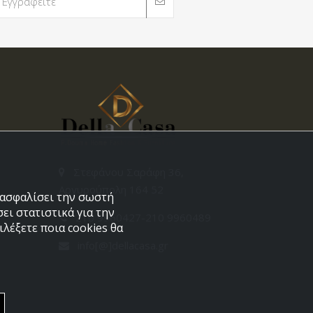
Στεφάνου Σαράφη 36,
Αργυρούπολη 164 52
εξασφαλίσει την σωστή
ει στατιστικά για την
210 9960427-210 9960489
λέξετε ποια cookies θα
info[@]dellacasa.gr