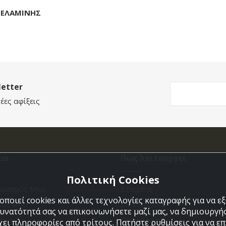
ΜΕΛΑΜΙΝΗΣ
etter
έες αφίξεις
μα
Πως λειτουργεί
Πολιτική Cookies
ριασμός Μου
Εταιρεία
ποιεί cookies και άλλες τεχνολογίες καταγραφής για να 
άθι Μου
Επικοινωνια
δυνατότητά σας να επικοινωνήσετε μαζί μας, να δημιουργήσ
ένα
Όροι Χρήσης
χει πληροφορίες από τρίτους. Πατήστε ρυθμίσεις για να επι