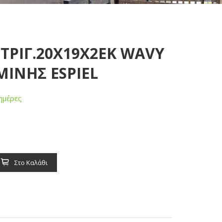
 ΤΡΙΓ.20Χ19Χ2ΕΚ WAVY
ΙΝΗΣ ESPIEL
ημέρες
Στο Καλάθι