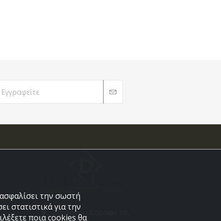
εξασφαλίσει την σωστή
ει στατιστικά για την
Στεφάνου Σαράφη 36,
λέξετε ποια cookies θα