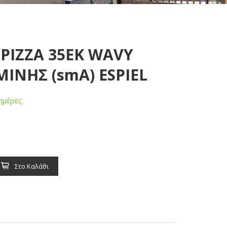
 PIZZA 35ΕΚ WAVY
ΙΝΗΣ (smA) ESPIEL
ημέρες
Στο Καλάθι