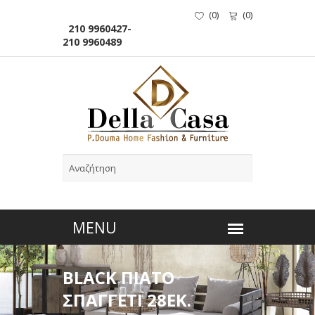
(
0
)
(
0
)
210 9960427-
210 9960489
BLACK ΠΙΑΤΟ
ΣΠΑΓΓΕΤΙ 28ΕΚ.