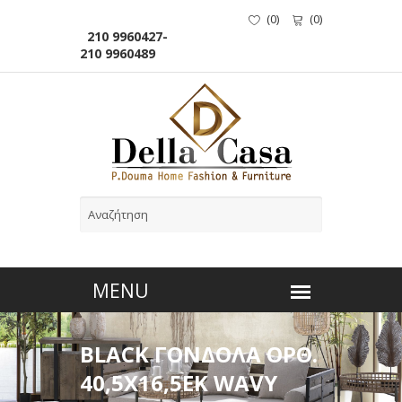
(
0
)
(
0
)
210 9960427-
210 9960489
BLACK ΓΟΝΔΟΛΑ ΟΡΘ.
40,5Χ16,5ΕΚ WAVY