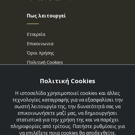
Πως λειτουργεί
Εταιρεία
Επικοινωνια
Όροι Χρήσης
Πολιτική Cookies
Πολιτική Cookies
Η ιστοσελίδα χρησιμοποιεί cookies και άλλες
τεχνολογίες καταγραφής για να εξασφαλίσει την
σωστή λειτουργία της, την δυνατότητά σας να
επικοινωνήσετε μαζί μας, να δημιουργήσει
Στεφάνου Σαράφη 36,
στατιστικά για την χρήση της και να παρέχει
Αργυρούπολη 164 52
πληροφορίες από τρίτους. Πατήστε ρυθμίσεις για
να επιλέξετε ποια cookies θα αποδεχθείτε.
210 9960427-210 9960489