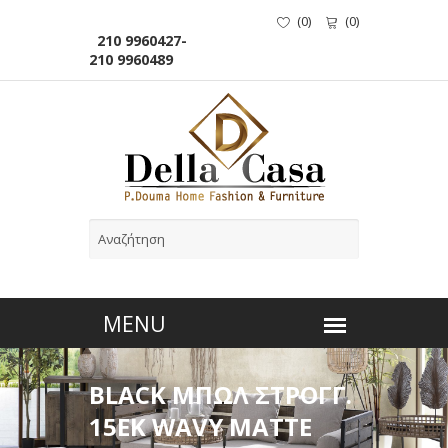
(
0
)
(
0
)
210 9960427-
210 9960489
BLACK ΜΠΩΛ ΣΤΡΟΓΓ.
15ΕΚ WAVY MATTE