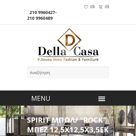
(
0
)
(
0
)
210 9960427-
210 9960489
SPIRIT ΜΠΩΛ/ "ROCK"
ΜΠΕΖ 12,5Χ12,5Χ3,5ΕΚ