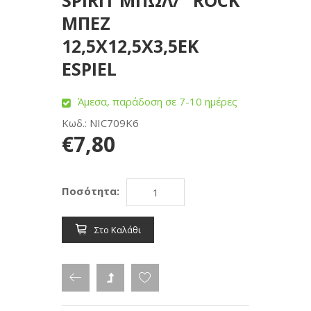
SPIRIT ΜΠΩΛ/ "ROCK"
ΜΠΕΖ
12,5Χ12,5Χ3,5ΕΚ
ESPIEL
Άμεσα, παράδοση σε 7-10 ημέρες
Κωδ.: NIC709K6
€7,80
Ποσότητα:
Στο Καλάθι