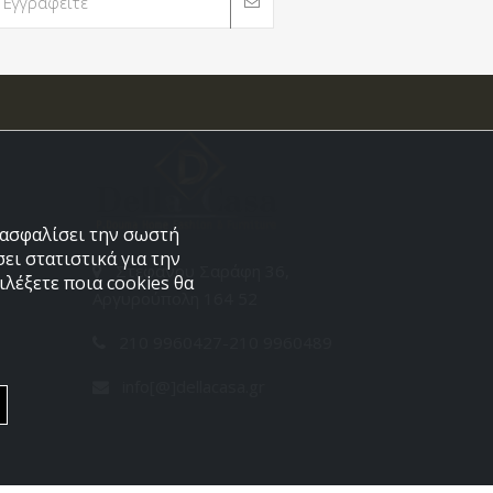
εξασφαλίσει την σωστή
ει στατιστικά για την
Στεφάνου Σαράφη 36,
λέξετε ποια cookies θα
Αργυρούπολη 164 52
210 9960427-210 9960489
info[@]dellacasa.gr