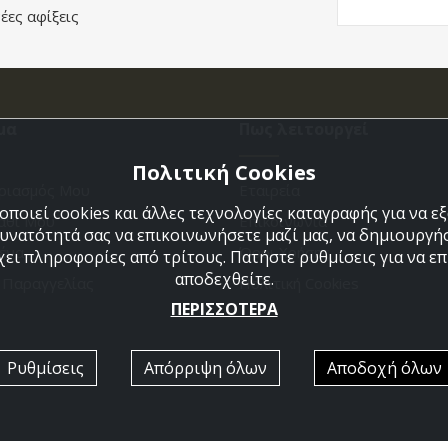
έες αφίξεις
μα
Πως λειτουργεί
Πολιτική Cookies
ριασμός Μου
Εταιρεία
ποιεί cookies και άλλες τεχνολογίες καταγραφής για να 
άθι Μου
Επικοινωνια
δυνατότητά σας να επικοινωνήσετε μαζί μας, να δημιουργήσ
ένα
Όροι Χρήσης
χει πληροφορίες από τρίτους. Πατήστε ρυθμίσεις για να επι
αποδεχθείτε.
η Παραγγελίας
Πολιτική Cookies
ΠΕΡΙΣΣΟΤΕΡΑ
Ρυθμίσεις
Απόρριψη όλων
Αποδοχή όλων