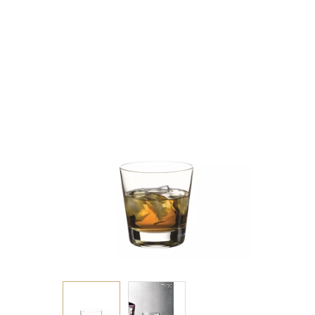
H: 10CM P/720
GB6.OB24.