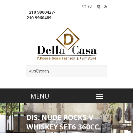
(
0
)
(
0
)
210 9960427-
210 9960489
DIS. NUDE ROCKS-V
WHISKEY SET6 360CC