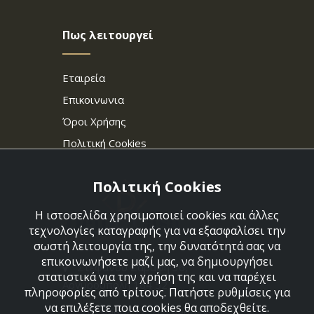
Πως λειτουργεί
Εταιρεία
Επικοινωνια
Όροι Χρήσης
Πολιτική Cookies
Πολιτική Cookies
Η ιστοσελίδα χρησιμοποιεί cookies και άλλες
τεχνολογίες καταγραφής για να εξασφαλίσει την
σωστή λειτουργία της, την δυνατότητά σας να
επικοινωνήσετε μαζί μας, να δημιουργήσει
Στεφάνου Σαράφη 36,
στατιστικά για την χρήση της και να παρέχει
Αργυρούπολη 164 52
πληροφορίες από τρίτους. Πατήστε ρυθμίσεις για
να επιλέξετε ποια cookies θα αποδεχθείτε.
210 9960427-210 9960489