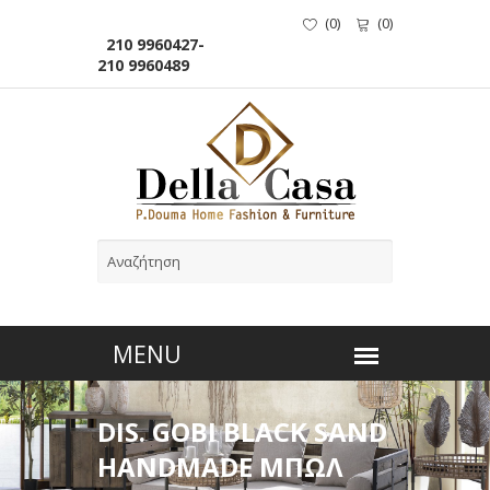
(
0
)
(
0
)
210 9960427-
210 9960489
DIS. GOBI BLACK SAND
HANDMADE ΜΠΩΛ