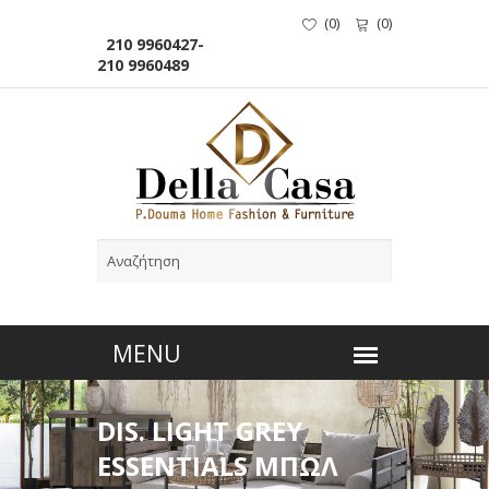
(
0
)
(
0
)
210 9960427-
210 9960489
DIS. LIGHT GREY
ESSENTIALS ΜΠΩΛ