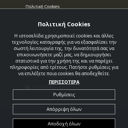
Πολιτική Cookies
Πολιτική Cookies
Η ιστοσελίδα χρησιμοποιεί cookies και άλλες
τεχνολογίες καταγραφής για να εξασφαλίσει την
σωστή λειτουργία της, την δυνατότητά σας να
επικοινωνήσετε μαζί μας, να δημιουργήσει
Στεφάνου Σαράφη 36,
στατιστικά για την χρήση της και να παρέχει
Αργυρούπολη 164 52
πληροφορίες από τρίτους. Πατήστε ρυθμίσεις για
να επιλέξετε ποια cookies θα αποδεχθείτε.
210 9960427-210 9960489
ΠΕΡΙΣΣΟΤΕΡΑ
info[@]dellacasa.gr
Ρυθμίσεις
Απόρριψη όλων
2026 @ All Rights Reserved - Dellacasa
Αποδοχή όλων