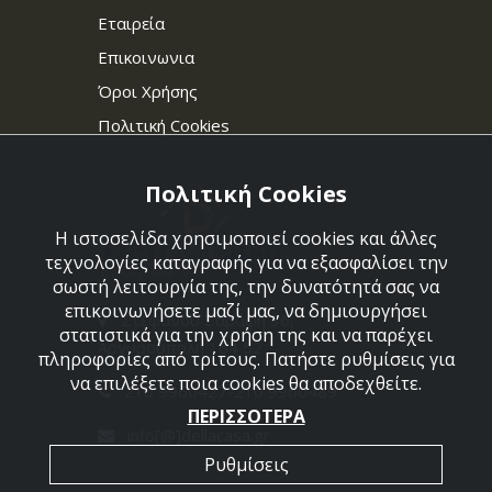
Εταιρεία
Επικοινωνια
Όροι Χρήσης
Πολιτική Cookies
Πολιτική Cookies
Η ιστοσελίδα χρησιμοποιεί cookies και άλλες
τεχνολογίες καταγραφής για να εξασφαλίσει την
σωστή λειτουργία της, την δυνατότητά σας να
επικοινωνήσετε μαζί μας, να δημιουργήσει
Στεφάνου Σαράφη 36,
στατιστικά για την χρήση της και να παρέχει
Αργυρούπολη 164 52
πληροφορίες από τρίτους. Πατήστε ρυθμίσεις για
να επιλέξετε ποια cookies θα αποδεχθείτε.
210 9960427-210 9960489
ΠΕΡΙΣΣΟΤΕΡΑ
info[@]dellacasa.gr
Ρυθμίσεις