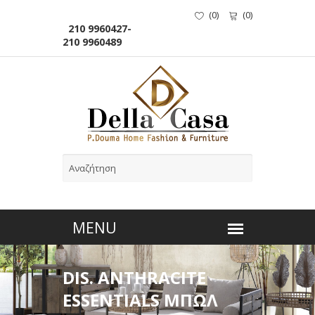
(
0
)
(
0
)
210 9960427-
210 9960489
DIS. ANTHRACITE
ESSENTIALS ΜΠΩΛ