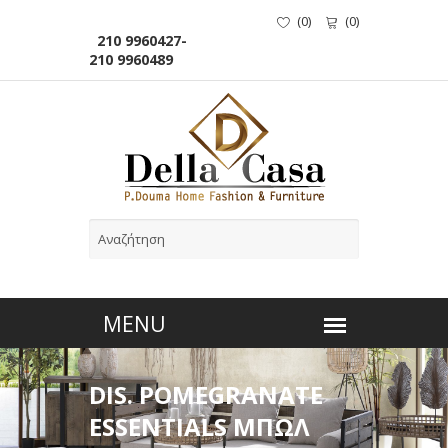
(
0
)
(
0
)
210 9960427-
210 9960489
DIS. POMEGRANATE
ESSENTIALS ΜΠΩΛ