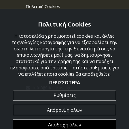
Πολιτική Cookies
Πολιτική Cookies
Η ιστοσελίδα χρησιμοποιεί cookies και άλλες
τεχνολογίες καταγραφής για να εξασφαλίσει την
σωστή λειτουργία της, την δυνατότητά σας να
επικοινωνήσετε μαζί μας, να δημιουργήσει
Στεφάνου Σαράφη 36,
στατιστικά για την χρήση της και να παρέχει
Αργυρούπολη 164 52
πληροφορίες από τρίτους. Πατήστε ρυθμίσεις για
να επιλέξετε ποια cookies θα αποδεχθείτε.
210 9960427-210 9960489
ΠΕΡΙΣΣΟΤΕΡΑ
info[@]dellacasa.gr
Ρυθμίσεις
Απόρριψη όλων
2026 @ All Rights Reserved - Dellacasa
Αποδοχή όλων