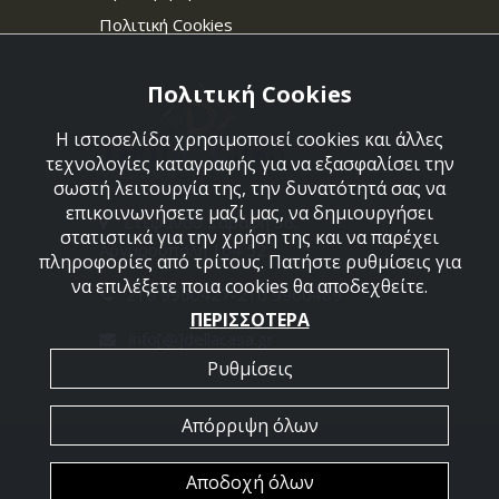
Πολιτική Cookies
Πολιτική Cookies
Η ιστοσελίδα χρησιμοποιεί cookies και άλλες
τεχνολογίες καταγραφής για να εξασφαλίσει την
σωστή λειτουργία της, την δυνατότητά σας να
επικοινωνήσετε μαζί μας, να δημιουργήσει
Στεφάνου Σαράφη 36,
στατιστικά για την χρήση της και να παρέχει
Αργυρούπολη 164 52
πληροφορίες από τρίτους. Πατήστε ρυθμίσεις για
να επιλέξετε ποια cookies θα αποδεχθείτε.
210 9960427-210 9960489
ΠΕΡΙΣΣΟΤΕΡΑ
info[@]dellacasa.gr
Ρυθμίσεις
Απόρριψη όλων
2026 @ All Rights Reserved - Dellacasa
Αποδοχή όλων