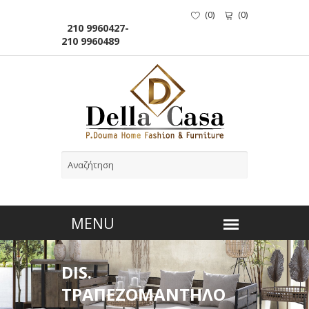
(
0
)
(
0
)
210 9960427-
210 9960489
DIS.
ΤΡΑΠΕΖΟΜΑΝΤΗΛΟ