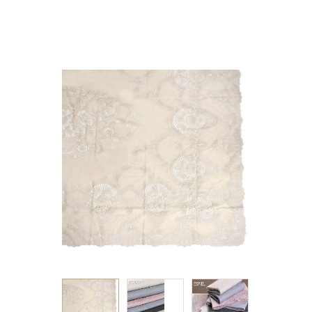
VINYL ΜΠΕΖ
135χ135ΕΚ.