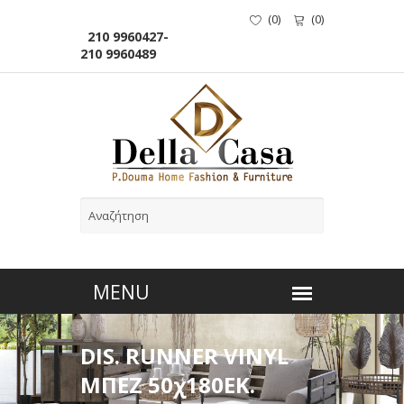
(
0
)
(
0
)
210 9960427-
210 9960489
DIS. RUNNER VINYL
ΜΠΕΖ 50χ180ΕΚ.