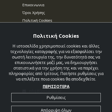
Επικοινωνια
Όροι Χρήσης
Πολιτική Cookies
Πολιτική Cookies
Η ιστοσελίδα χρησιμοποιεί cookies και άλλες
τεχνολογίες καταγραφής για να εξασφαλίσει την
σωστή λειτουργία της, την δυνατότητά σας να
επικοινωνήσετε μαζί μας, να δημιουργήσει
Στεφάνου Σαράφη 36,
στατιστικά για την χρήση της και να παρέχει
Αργυρούπολη 164 52
πληροφορίες από τρίτους. Πατήστε ρυθμίσεις για
να επιλέξετε ποια cookies θα αποδεχθείτε.
210 9960427-210 9960489
ΠΕΡΙΣΣΟΤΕΡΑ
info[@]dellacasa.gr
Ρυθμίσεις
Απόρριψη όλων