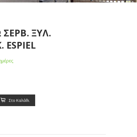
 ΣΕΡΒ. ΞΥΛ.
. ESPIEL
ημέρες
Στο Καλάθι