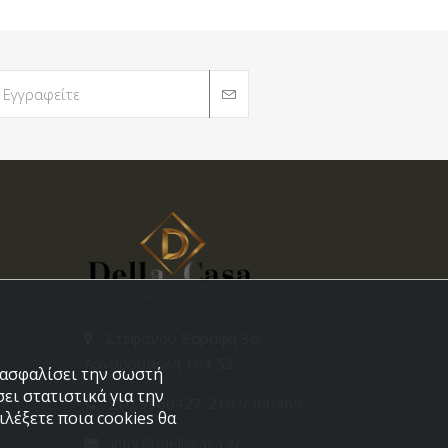
Στεφάνου Σαράφη 36,
Αργυρούπολη 164 52
εξασφαλίσει την σωστή
ει στατιστικά για την
210 9960427-210 9960489
λέξετε ποια cookies θα
info[@]dellacasa.gr