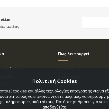
etter
έες αφίξεις
μα
Πως λειτουργεί
ριασμός Μου
Εταιρεία
άθι Μου
Επικοινωνια
Πολιτική Cookies
ένα
Όροι Χρήσης
ποιεί cookies και άλλες τεχνολογίες καταγραφής για να 
η Παραγγελίας
Πολιτική Cookies
δυνατότητά σας να επικοινωνήσετε μαζί μας, να δημιουργήσ
χει πληροφορίες από τρίτους. Πατήστε ρυθμίσεις για να επι
αποδεχθείτε.